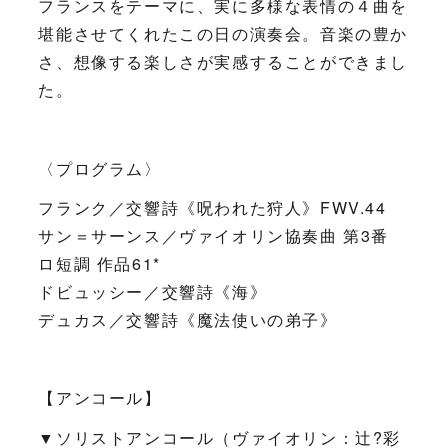
フランスをテーマに、実に多様な表情の４曲を
堪能させてくれたこの日の演奏会。音楽の豊か
さ、想像する楽しさが実感することができまし
た。
〈プログラム〉
フランク／交響詩《呪われた狩人》FWV.44
サン＝サーンス／ヴァイオリン協奏曲 第3番
ロ短調 作品61*
ドビュッシー／交響詩《海》
デュカス／交響詩《魔法使いの弟子》
【アンコール】
▼ソリストアンコール（ヴァイオリン：辻?彩