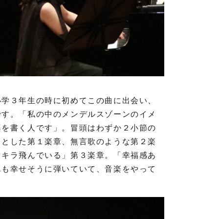
小学３年生の時に初めてこの曲に出会い、
です。「私の中のメンデルスゾーンのイメ
楽を書く人です」。冒頭はわずか２小節の
々とした第１楽章、無言歌のような第２楽
ラキラ飛んでいる」第３楽章。「幸福感あ
んも幸せそうに弾いていて、音楽をやって