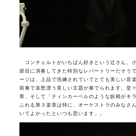
コンチェルトがいちばん好きという辻󠄀さん。
節目に演奏してきた特別なレパートリーだそう
ージは、上品で洗練されていてとても美しい音
前奏で哀愁漂う美しい主題が奏でられます。堂
章、そして「ティンカーベルのような妖精がキ
ふれる第３楽章は特に、オーケストラのみなさ
いてよかったといつも思います」。