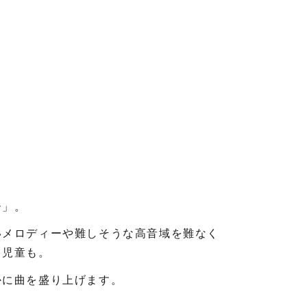
ー」。
いメロディーや難しそうな高音域を難なく
る児童も。
かに曲を盛り上げます。