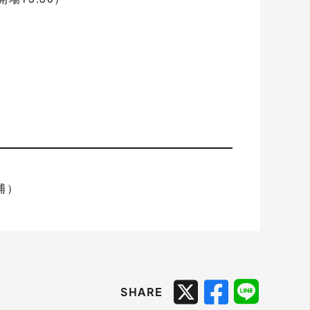
浦）
SHARE