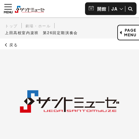
JA
開館
トップ
劇場・ホール
PAGE
上田高校室内楽班 第26回定期演奏会
MENU
戻る