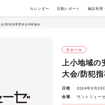
カレンダー
活動
レポート
施設利用
大会/防犯指導委員合同研修会
大ホール
上小地域の
大会/防犯
日程
2024年9月2
会場
サントミューゼ