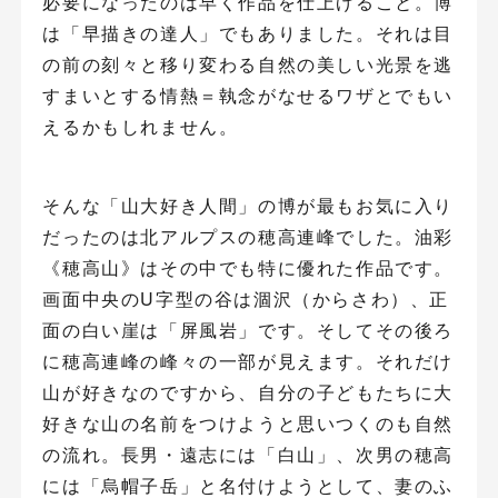
必要になったのは早く作品を仕上げること。博
は「早描きの達人」でもありました。それは目
の前の刻々と移り変わる自然の美しい光景を逃
すまいとする情熱＝執念がなせるワザとでもい
えるかもしれません。
そんな「山大好き人間」の博が最もお気に入り
だったのは北アルプスの穂高連峰でした。油彩
《穂高山》はその中でも特に優れた作品です。
画面中央のU字型の谷は涸沢（からさわ）、正
面の白い崖は「屏風岩」です。そしてその後ろ
に穂高連峰の峰々の一部が見えます。それだけ
山が好きなのですから、自分の子どもたちに大
好きな山の名前をつけようと思いつくのも自然
の流れ。長男・遠志には「白山」、次男の穂高
には「烏帽子岳」と名付けようとして、妻のふ