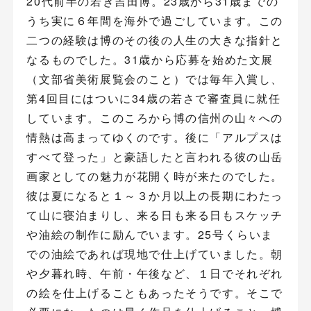
20代前半の若き吉田博。23歳から31歳までの
うち実に６年間を海外で過ごしています。この
二つの経験は博のその後の人生の大きな指針と
なるものでした。31歳から応募を始めた文展
（文部省美術展覧会のこと）では毎年入賞し、
第4回目にはついに34歳の若さで審査員に就任
しています。このころから博の信州の山々への
情熱は高まってゆくのです。後に「アルプスは
すべて登った」と豪語したと言われる彼の山岳
画家としての魅力が花開く時が来たのでした。
彼は夏になると１～３か月以上の長期にわたっ
て山に寝泊まりし、来る日も来る日もスケッチ
や油絵の制作に励んでいます。25号くらいま
での油絵であれば現地で仕上げていました。朝
や夕暮れ時、午前・午後など、１日でそれぞれ
の絵を仕上げることもあったそうです。そこで