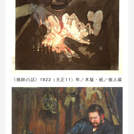
《猟師の話》1922（大正11）年／木版・紙／個人蔵