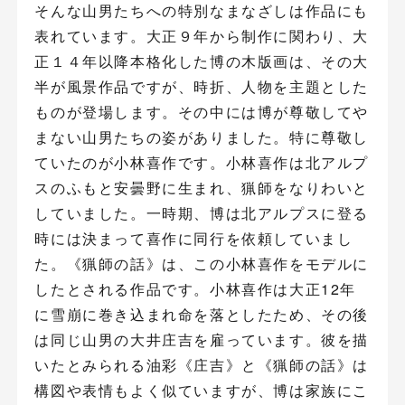
そんな山男たちへの特別なまなざしは作品にも
表れています。大正９年から制作に関わり、大
正１４年以降本格化した博の木版画は、その大
半が風景作品ですが、時折、人物を主題とした
ものが登場します。その中には博が尊敬してや
まない山男たちの姿がありました。特に尊敬し
ていたのが小林喜作です。小林喜作は北アルプ
スのふもと安曇野に生まれ、猟師をなりわいと
していました。一時期、博は北アルプスに登る
時には決まって喜作に同行を依頼していまし
た。《猟師の話》は、この小林喜作をモデルに
したとされる作品です。小林喜作は大正12年
に雪崩に巻き込まれ命を落としたため、その後
は同じ山男の大井庄吉を雇っています。彼を描
いたとみられる油彩《庄吉》と《猟師の話》は
構図や表情もよく似ていますが、博は家族にこ