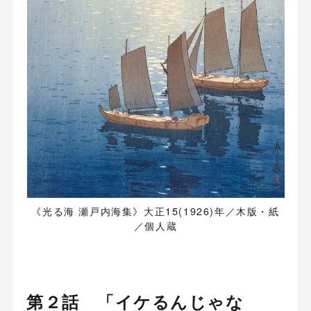
《光る海 瀬戸内海集》大正15(1926)年／木版・紙
／個人蔵
第２話 「イケるんじゃな