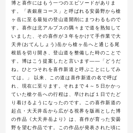
博と喜作にはもう一つのエピソードがありま
す。「表銀座コース」と呼ばれる安曇野から槍
ヶ岳に至る最短の登山道開削にまつわるもので
す。喜作は北アルプスの隅々まで道を熟知して
いました、その喜作が３年をかけて手作業で大
天井(おてんしょう)岳から槍ヶ岳へと通じる尾
根筋を切り開き、登山道を整備した時のことで
す。博はこう提案したと言います――「どうだ
ね。ひとつそれを喜作新道と呼ぶことにしてみ
ては。」 以来、この道は喜作新道の名で呼ば
れ、現在に至ります。それまで４～５日かかっ
ていた槍ケ岳への行程は、早ければ１日でたど
り着けるようになったのです。この喜作新道の
起点・大天井岳から広がる視界を版画とした博
の作品《大天井岳より》は、喜作が育った安曇
野を望む作品です。この作品が発表された頃に