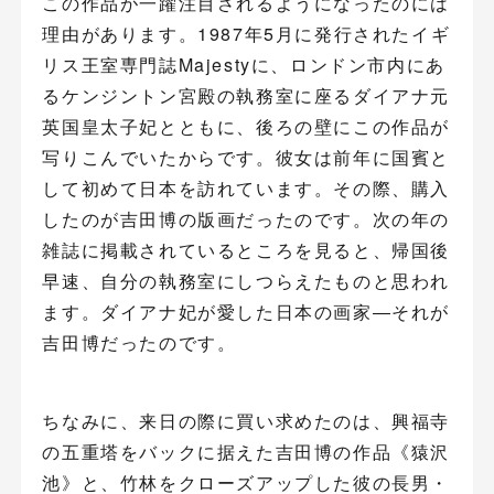
この作品が一躍注目されるようになったのには
理由があります。1987年5月に発行されたイギ
リス王室専門誌Majestyに、ロンドン市内にあ
るケンジントン宮殿の執務室に座るダイアナ元
英国皇太子妃とともに、後ろの壁にこの作品が
写りこんでいたからです。彼女は前年に国賓と
して初めて日本を訪れています。その際、購入
したのが吉田博の版画だったのです。次の年の
雑誌に掲載されているところを見ると、帰国後
早速、自分の執務室にしつらえたものと思われ
ます。ダイアナ妃が愛した日本の画家―それが
吉田博だったのです。
ちなみに、来日の際に買い求めたのは、興福寺
の五重塔をバックに据えた吉田博の作品《猿沢
池》と、竹林をクローズアップした彼の長男・