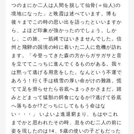
つのまにか二人は人間を脱して仙骨(＝仙人)の
境地になった」と晩霞は述べています。博も
後々までこの時の思い出を語ったといいますか
ら、よほど印象が強かったのでしょう。しか
し、この旅、一筋縄ではいきませんでした。信
州と飛騨の国境の峠に着いた二人に危機が訪れ
ます。「今登ってきた森の方からガサガサと音
を立ててこっちに進んでくるものがある。我々
は黙って逃げる用意をした。なんという不運で
あろう！行く手は積雪の厚い命がけの難路。慌
てて足を滑らせたら谷底へまっさかさまだ。踏
みとどまって猛獣の餌食になるか!?逃げて谷底
へ落ちるか!?どっちにしてももう命はな
い・・・」 いよいよ進退窮まり、もはやこれ
までかと思われたその時、息をのむ二人の前に
姿を現したのは14、5歳の使いの子どもだった