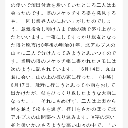
の使いで沼田付近を歩いていたところ二人は出
会ったのです。博のスケッチする姿を発見する
や、「同じ業界人のにおい」がしたのでしょ
う、意気投合し明け方まで絵の話で盛り上がっ
たといいます。一夜にしてすっかり親友となっ
た博と晩霞は3年後の明治31年、北アルプスの
山々に二人で分け入ってみようと思いつくので
す。当時の博のスケッチ帳に書かれたメモには
次のように記されています。「6月14日、丸山
君に会い、山の上の彼の家に行った。（中略）
6月17日、飛騨に行こうと思って小雨をおして
出かけたが、盆をひっくり返したような大雨に
なった。」 それにもめげず、二人は上田から
峠を越えて松本を過ぎ、梓川をさかのぼって北
アルプスの山間部へ入り込みます。V字の深い
谷と覆いかぶさるような高い山々の中で、「い