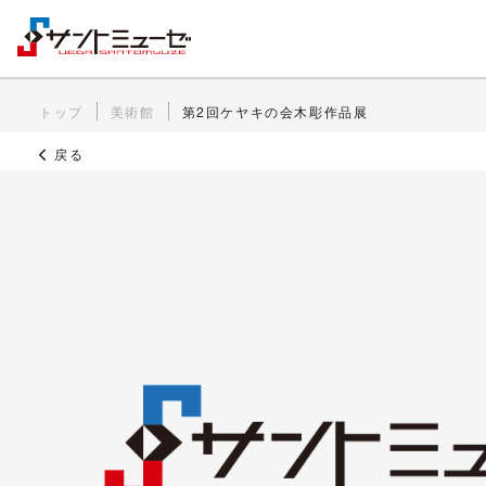
トップ
美術館
第2回ケヤキの会木彫作品展
戻る