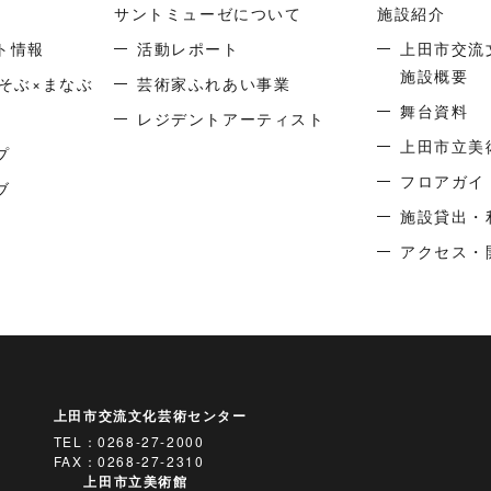
サントミューゼについて
施設紹介
ト情報
活動レポート
上田市交流
施設概要
そぶ×まなぶ
芸術家ふれあい事業
舞台資料
レジデントアーティスト
上田市立美
プ
フロアガイ
ブ
施設貸出・
アクセス・
上田市交流文化芸術センター
TEL：
0268-27-2000
FAX：0268-27-2310
上田市立美術館