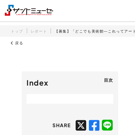
トップ
レポート
【募集】「どこでも美術館―これってアー
戻る
目次
Index
SHARE