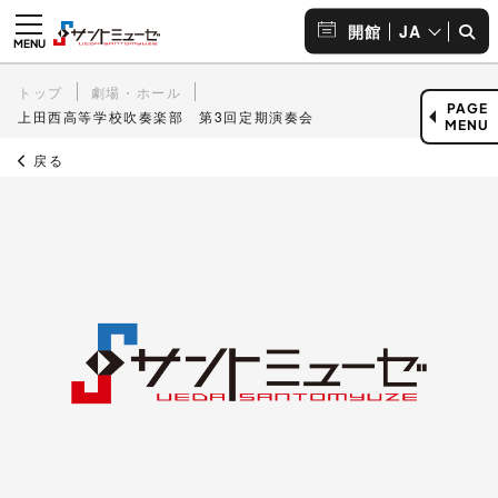
JA
開館
トップ
劇場・ホール
PAGE
上田西高等学校吹奏楽部 第3回定期演奏会
MENU
戻る