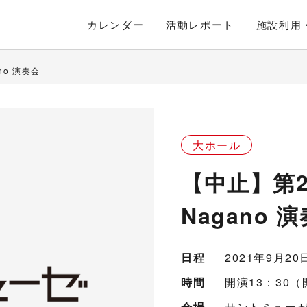
カレンダー
活動
レポート
施設利用
ano 演奏会
大ホール
【中止】第2回
Nagano 
日程
2021年9月2
時間
開演13：30（
会場
サントミューゼ