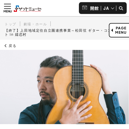
JA
開館
トップ
劇場・ホール
PAGE
【終了】上田地域定住自立圏連携事業～松田弦 ギター・コンサー
MENU
ト in 嬬恋村
戻る