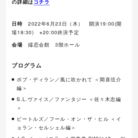
の詳細は
コチラ
日時
2022年6月23日（木） 開演19:00(開
場18:30) ※20:00終演予定
会場
嬬恋会館 3階ホール
プログラム
ボブ・ディラン／風に吹かれて ＜閑喜弦介
編＞
S.L.ヴァイス／ファンタジー ＜佐々木忠編
＞
ビートルズ／フール・オン・ザ・ヒル ＜イ
ョラン・セルシェル編＞