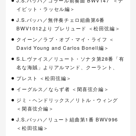
J.S.バッハ／コラール前奏曲 BWV147 ＜デ
イビット・ラッセル編＞
J.S.バッハ／無伴奏チェロ組曲第6番
BWV1012より プレリュード ＜松田弦編＞
クイーン／ラブ・オブ・マイ・ライフ ＜
David Young and Carlos Bonell編＞
S.L.ヴァイス／リュート・ソナタ第28番「有
名な海賊」よりアルマンド、クーラント、
プレスト ＜松田弦編＞
イーグルス／ならず者 ＜閑喜弦介編＞
ジミ・ヘンドリックス／リトル・ウィング
＜閑喜弦介編＞
J.S.バッハ／リュート組曲第1番 BWV996
＜松田弦編＞