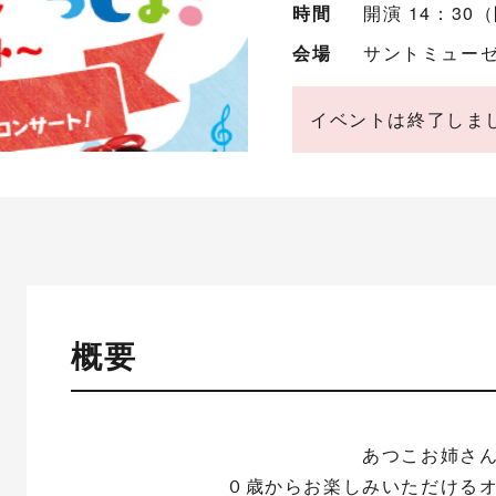
時間
開演 14：30（
会場
サントミューゼ
イベントは終了しま
概要
あつこお姉さ
０歳からお楽しみいただける