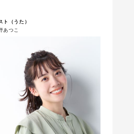
スト（うた）
野あつこ