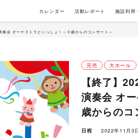
カレンダー
活動
レポート
施設利用
特別演奏会 オーケストラといっしょ！～０歳からのコンサート～
完売
大ホール
【終了】20
演奏会 オ
歳からのコ
日程
2022年11月