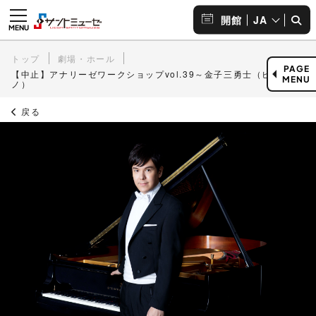
JA
開館
トップ
劇場・ホール
PAGE
【中止】アナリーゼワークショップvol.39～金子三勇士（ピア
MENU
ノ）
戻る