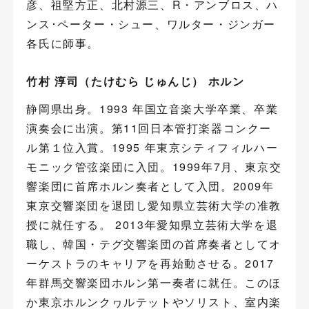
彦、祖堅方正、北村源三、R・アンブロス、ハ
ンス･ペーター・シュー、ワルター・ジンガー
各氏に師事。
竹村 淳司（たけむら じゅんじ） ホルン
静岡県出身。1993 年国立音楽大学卒業、卒業
演奏会に出演。第11回日本管打楽器コンクー
ル第１位入賞。1995 年東京シティフィルハー
モニック管弦楽団に入団。1999年7月、東京交
響楽団に首席ホルン奏者として入団。2009年
東京交響楽団を退団し愛知県立芸術大学の准教
授に就任する。 2013年愛知県立芸術大学を退
職し、韓国・テグ交響楽団の首席奏者としてオ
ーケストラのキャリアを再始動させる。2017
年群馬交響楽団ホルン第一奏者に就任。このほ
か東京ホルンクヮルテットやソリスト、室内楽