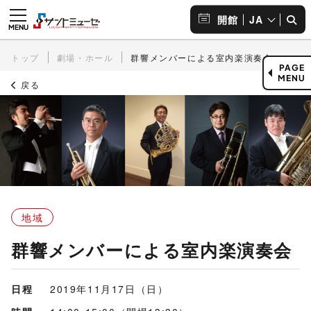
JA
開館
トップ
劇場・ホール
群響メンバーによる室内楽演奏会
PAGE
MENU
戻る
地域
群響メンバーによる室内楽演奏会
日程
2019年11月17日（日）