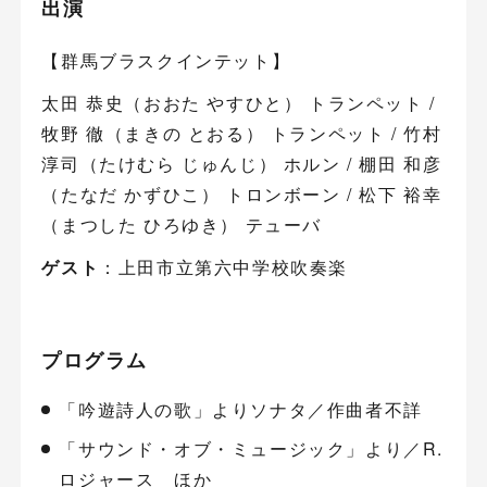
出演
【群馬ブラスクインテット】
太田 恭史（おおた やすひと） トランペット /
牧野 徹（まきの とおる） トランペット / 竹村
淳司（たけむら じゅんじ） ホルン / 棚田 和彦
（たなだ かずひこ） トロンボーン / 松下 裕幸
（まつした ひろゆき） テューバ
ゲスト
：上田市立第六中学校吹奏楽
プログラム
「吟遊詩人の歌」よりソナタ／作曲者不詳
「サウンド・オブ・ミュージック」より／R.
ロジャース ほか