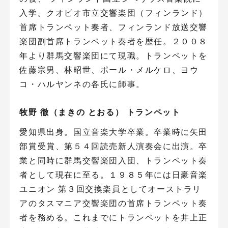
入学。クオピオ市立交響楽団（フィンランド）
首席トランペット奏者、フィンランド放送交響
楽団副首席トランペット奏者を歴任。２００８
年より群馬交響楽団にて現職。トランペットを
佐藤宗男、林昭世、ポール・メルケロ、ヨウ
コ・ハルヤンネの各氏に師事。
牧野 徹（まきの とおる） トランペット
愛知県出身。国立音楽大学卒業。卒業時に矢田
部賞受賞、第５４回読売新人演奏会に出演。卒
業と同時に群馬交響楽団入団、トランペット奏
者として現在に至る。１９８５年には日豪音楽
ユニオン 第３回交換楽員としてオーストラリ
アのタスマニア交響楽団の首席トランペット奏
者を務める。これまでにトランペットを井上正