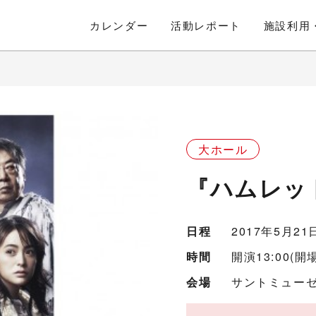
カレンダー
活動
レポート
施設利用
大ホール
『ハムレッ
日程
2017年5月2
時間
開演13:00(開場
会場
サントミューゼ