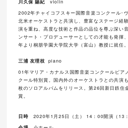
川久保 賜紀
violin
2002年チャイコフスキー国際音楽コンクール
北米オーケストラと共演し、豊富なステージ経
演を重ね、高度な技術と作品の品位を尊ぶ深い音
ンサート・プロデューサーとしての才能も発揮、後
年より桐朋学園大学院大学（富山）教授に就
三浦 友理枝
piano
01年マリア・カナルス国際音楽コンクールピア
クール特別賞。国内外のオーケストラとの共演も
枚のソロアルバムをリリース。第26回新日鉄住
賞。
日時
2020年1月25日（土） 14：00開演（13
会場
小ホール