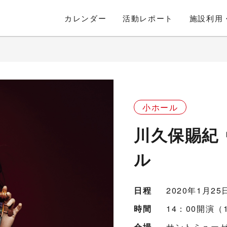
カレンダー
活動
レポート
施設利用
小ホール
川久保賜紀
ル
日程
2020年1月2
時間
14：00開演（
会場
サントミューゼ