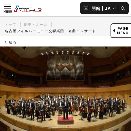
JA
開館
トップ
劇場・ホール
PAGE
名古屋フィルハーモニー交響楽団 名曲コンサート
MENU
戻る