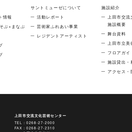
サントミューゼについて
施設紹介
ト情報
活動レポート
上田市交流
施設概要
そぶ×まなぶ
芸術家ふれあい事業
舞台資料
レジデントアーティスト
上田市立美
プ
フロアガイ
ブ
施設貸出・
アクセス・
上田市交流文化芸術センター
TEL：
0268-27-2000
FAX：0268-27-2310