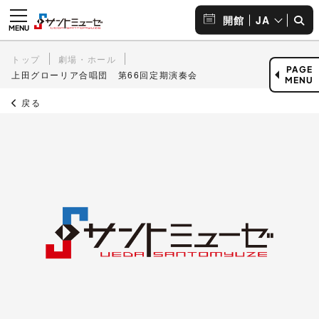
JA
開館
トップ
劇場・ホール
PAGE
上田グローリア合唱団 第66回定期演奏会
MENU
戻る