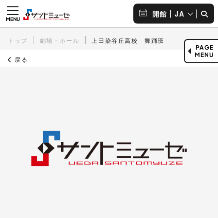
JA
開館
トップ
劇場・ホール
上田染谷丘高校 舞踊班
PAGE
MENU
戻る