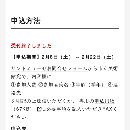
申込方法
受付終了しました
【申込期間】2月8日（土） ～ 2月22日（土）
サントミューゼお問合せフォーム
から市立美術
館宛で、内容欄に
①参加人数 ②参加者氏名 ③年齢（学年） ④連
絡先
を明記の上送信いただくか、 専用の
申込用紙
（67KB）
に必要事項を記入いただきFAXく
ださい。
申込先