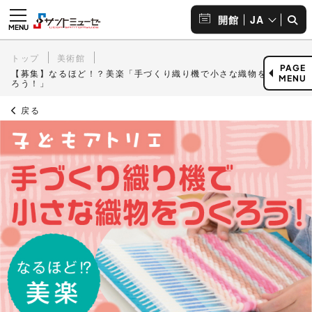
JA
開館
トップ
美術館
PAGE
【募集】なるほど！？美楽「手づくり織り機で小さな織物をつく
MENU
ろう！」
戻る