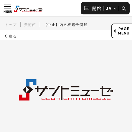
JA
開館
トップ
美術館
【中止】内久根嘉子個展
PAGE
MENU
戻る