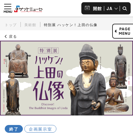
JA
開館
トップ
美術館
特別展 ハッケン！上田の仏像
PAGE
MENU
戻る
終了
企画展示室