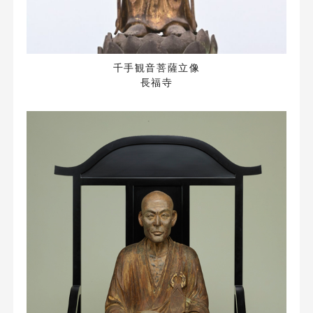
千手観音菩薩立像
長福寺