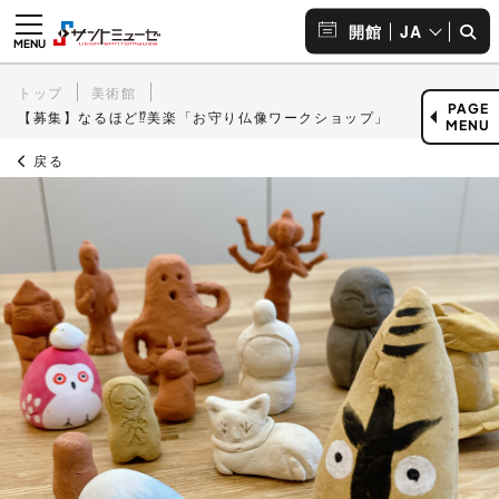
JA
開館
トップ
美術館
PAGE
【募集】なるほど⁉美楽「お守り仏像ワークショップ」
MENU
戻る