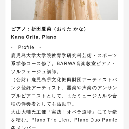
ピアノ：折田夏菜（おりた かな）
Kana Orita, Piano
- Profile -
鹿児島大学大学院教育学研究科芸術・スポーツ
系学修コース修了。BARWA音楽教室ピアノ・
ソルフェージュ講師。
（公財）鹿児島県文化振興財団アーティストバ
ンク登録アーティスト。器楽や声楽のアンサン
ブルピアニストとして、またミュージカルや合
唱の伴奏者としても活動中。
大山大輔氏主催『実践！オペラ道場』にて研鑽
を積む。Piano Trio Lien、Piano Duo Pamie
各メンバー。