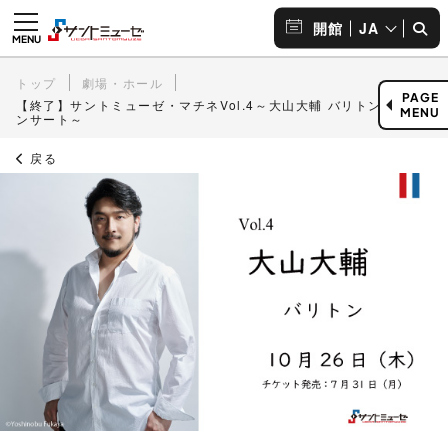
JA
開館
トップ
劇場・ホール
PAGE
【終了】サントミューゼ・マチネVol.4～大山大輔 バリトン・コ
MENU
ンサート～
戻る