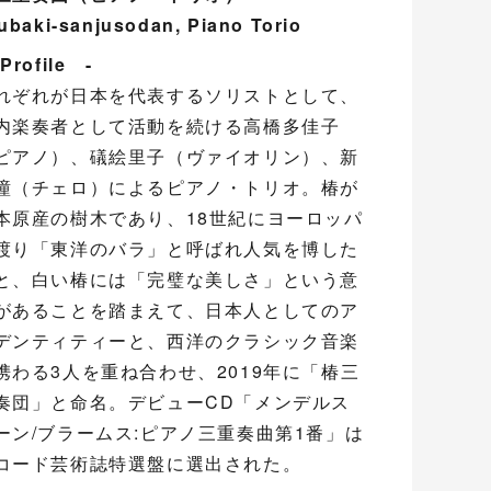
ubaki-sanjusodan, Piano Torio
Profile -
れぞれが日本を代表するソリストとして、
内楽奏者として活動を続ける高橋多佳子
ピアノ）、礒絵里子（ヴァイオリン）、新
瞳（チェロ）によるピアノ・トリオ。椿が
本原産の樹木であり、18世紀にヨーロッパ
渡り「東洋のバラ」と呼ばれ人気を博した
と、白い椿には「完璧な美しさ」という意
があることを踏まえて、日本人としてのア
デンティティーと、西洋のクラシック音楽
携わる3人を重ね合わせ、2019年に「椿三
奏団」と命名。デビューCD「メンデルス
ーン/ブラームス:ピアノ三重奏曲第1番」は
コード芸術誌特選盤に選出された。