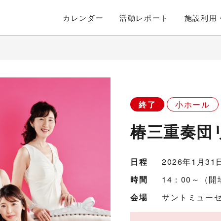
カレンダー
活動
レポート
施設利用
終了
小ホール
椿三重奏団
日程
2026年1月3
時間
14：00～（開
会場
サントミューゼ