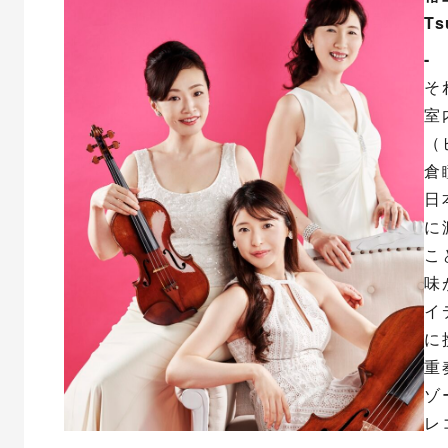
Ts
- 
そ
室
（
倉
日
に
こ
味
イ
に
重
ゾ
レ