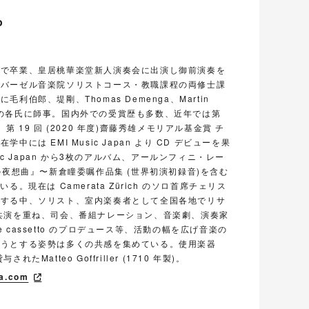
o
席で卒業、皇居桃華楽堂新人演奏会に出演し御前演奏を
、バーゼル音楽院ソリストコース・教職課程の両修士課
利伯郎、堤剛、Thomas Demenga、Martin
ェロ) の各氏に師事。国内外での受賞歴も多数、近年では第
第 19 回 (2020 年度)齋藤秀雄メモリアル基金賞 チ
には EMI Music Japan より CD デビューを果
sic Japan から3枚のアルバム、アールンフィニ・レー
の夜想曲』〜新倉瞳委嘱作品集 (世界初演初録音)を含む
。現在は Camerata Zürich のソロ首席チェリス
躍する中、ソリスト、室内楽奏者として全国各地でリサ
共演を重ね、司会、番組ナレーション、音楽劇、演奏家
 le cassetto のプロデュース等、活動の幅を広げ音楽の
ようとする姿勢は多くの共感を集めている。使用楽器
Matteo Goffriller (1710 年製)。
ra.com