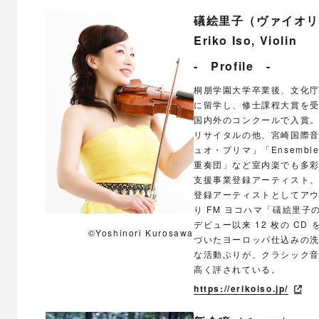
礒絵里子（ヴァイオリ
Eriko Iso, Violin
- Profile -
桐朋学園大学卒業後、文化
に留学し、修士課程大賞を
国内外のコンクールで入賞。
リサイタルの他、宮崎国際
ュオ・プリマ」「Ensemble
重奏団」など室内楽でも多彩
支援事業登録アーティスト
登録アーティストとしてアウ
り FM ヨコハマ「礒絵里子の
デビュー以来 12 枚の C
©Yoshinori Kurosawa
づいたヨーロッパ仕込みの洗
な活動ぶりが、クラシック
高く評されている。
https://erikoiso.jp/