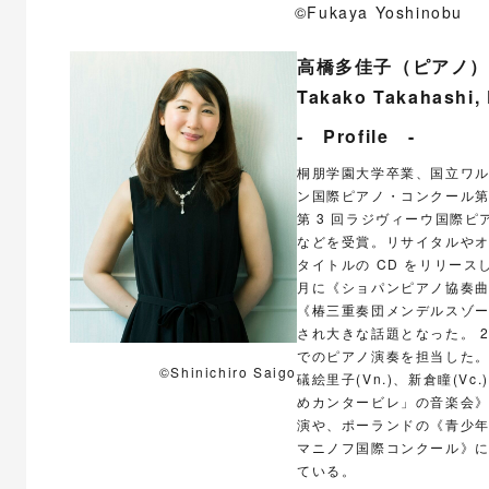
©Fukaya Yoshinobu
高橋多佳子（ピアノ）
Takako Takahashi,
- Profile -
桐朋学園大学卒業、国立ワル
ン国際ピアノ・コンクール第 
第 3 回ラジヴィーウ国際ピ
などを受賞。リサイタルやオ
タイトルの CD をリリースし
月に《ショパンピアノ協奏曲第
《椿三重奏団メンデルスゾー
され大きな話題となった。 2
でのピアノ演奏を担当した
©Shinichiro Saigo
礒絵里子(Vn.)、新倉瞳(
めカンタービレ」の音楽会》
演や、ポーランドの《青少
マニノフ国際コンクール》
ている。