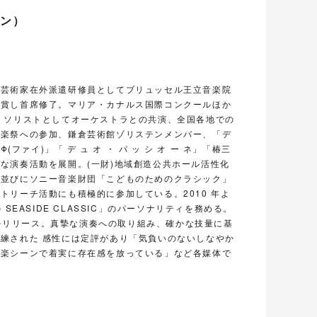
ン）
庁芸術家在外派遣研修員としてブリュッセル王立音楽院
受賞し首席修了。マリア・カナルス国際コンクールほか
 ソリストとしてオーケストラとの共演、全国各地での
音楽祭への参加、鎌倉芸術館ゾリステンメンバー、「デ
Φ(ファイ)」「 デ ュ オ ・ パ ッ シ オ ー ネ」「椿三
な演奏活動を展開。(一財)地域創造公共ホール活性化
、並びにソニー音楽財団「こどものためのクラシック」
トリーチ活動にも積極的に参加している。2010 年よ
 SEASIDE CLASSIC」のパーソナリティを務める。
D をリリース。真摯な演奏への取り組み、確かな技量に基
練された 感性には定評があり「気負いのないしなやか
音楽シーンで着実に存在感を放っている」など各媒体で