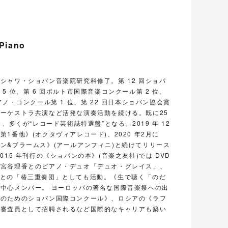
 Piano
シャワ・ショパン音楽院研究科修了。第 12 回ショパ
5 位、第 6 回ポルト市国際音楽コンクール第 2 位、
アノ・コンクール第 1 位、第 22 回日本ショパン協会賞
ーケストラ共演など活発な演奏活動を続ける。既に25
、多くが“レコード芸術誌特選盤”となる。2019 年 12
1番他》(オクタヴィアレコード)、2020 年2月に
ン&ブラームス》(アールアンフィニ)と続けてリリース
015 年刊行の《ショパンの本》(音楽之友社)では DVD
。宮谷理香とのピアノ・デュオ「デュオ・グレイス」、
Vc.)との「椿三重奏団」としても活動。《生で聴く「のだ
中心メンバー。 ヨーロッパの著名な国際音楽祭への出
年のためのショパン国際コンクール》、ロシアの《ラフ
に審査員として招聘されるなど国際的なキャリアも築い