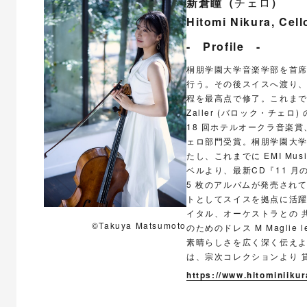
新倉瞳（
チェロ
）
Hitomi Nikura, Cell
- Profile -
桐朋学園大学音楽学部を首
行う。その後スイスへ渡り
程を最高点で修了。これまでに毛
Zaller (バロック・チ
18 回ホテルオークラ音楽賞、
ェロ部門受賞。桐朋学園大学在学中
たし、これまでに EMI Mu
ベルより、最新CD『11 月
5 枚のアルバムが発売されている
トとしてスイスを拠点に活
イタル、オーケストラとの 
©Takuya Matsumoto
のためのドレス M Maglie
素晴らしさを広く深く伝え
は、宗次コレクションより 貸与された
https://www.hitominiiku