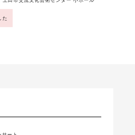
した
ンサート。