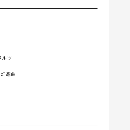
ワルツ
る幻想曲