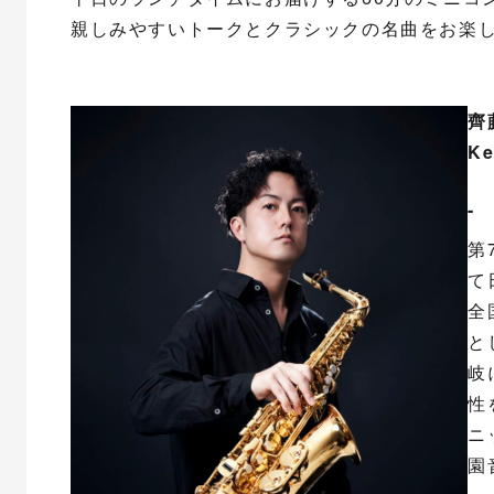
親しみやすいトークとクラシックの名曲をお楽
齊
Ke
- 
第
て
全
と
岐
性
ニ
園