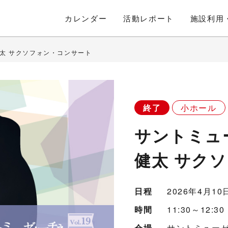
カレンダー
活動
レポート
施設利用
藤健太 サクソフォン・コンサート
終了
小ホール
サントミュー
健太 サク
日程
2026年4月1
時間
11:30～12:3
会場
サントミューゼ