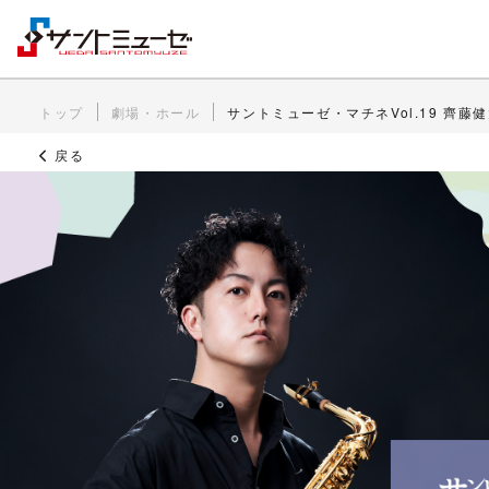
トップ
劇場・ホール
サントミューゼ・マチネVol.19 齊
戻る