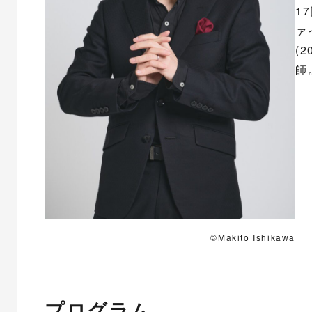
1
ァ
(
師
©Makito Ishikawa
プログラム