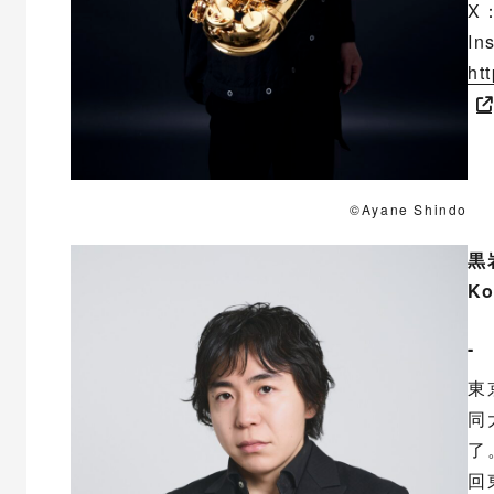
X
In
ht
©Ayane Shindo
黒
Ko
- 
東
同
了
回