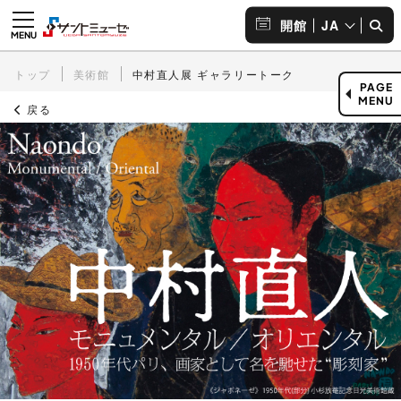
JA
開館
トップ
美術館
中村直人展 ギャラリートーク
PAGE
MENU
戻る