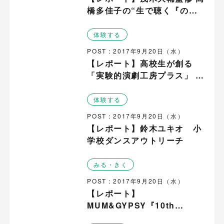
橋多佳子の“生で聴く『のだ
めカンタービレ』の音楽
会” ピアノ版
体験する
POST：2017年9月20日（水）
【レポート】高校生が創る
「実験的演劇工房プラス」 上
田市・豊岡市姉妹都市高校生
交流事業
体験する
POST：2017年9月20日（水）
【レポート】鈴木ユキオ 小
学校ダンスアウトリーチ
みる・きく
POST：2017年9月20日（水）
【レポート】
MUM&GYPSY『10th
Anniversary Tour』