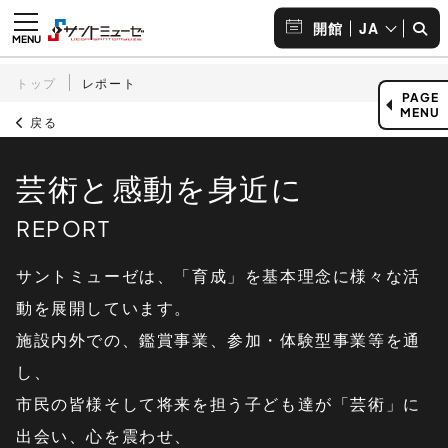
JA
開館
トップ
レポート
PAGE
MENU
戻る
芸術と感動を身近に
サントミューゼは、「育成」を基本理念に様々な活
動を展開しています。
施設内外での、鑑賞事業、参加・体験型事業等を通
し、
市民の皆様そして将来を担う子ども達が「芸術」に
出会い、心を震わせ、