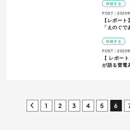
体験する
POST：2020
【レポート
「えのぐで
体験する
POST：202
【 レポー
が語る雷電
1
2
3
4
5
6