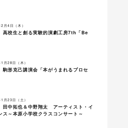
1年2月4日（木）
】高校生と創る実験的演劇工房7th「Be
1年1月28日（木）
】駒形克己講演会「本がうまれるプロセ
1年1月23日（土）
】田中拓也＆中野翔太 アーティスト・イ
ンス～本原小学校クラスコンサート～