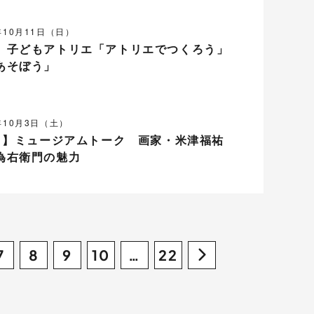
年10月11日（日）
】子どもアトリエ「アトリエでつくろう」
あそぼう」
0年10月3日（土）
ト 】ミュージアムトーク 画家・米津福祐
為右衛門の魅力
7
8
9
10
…
22