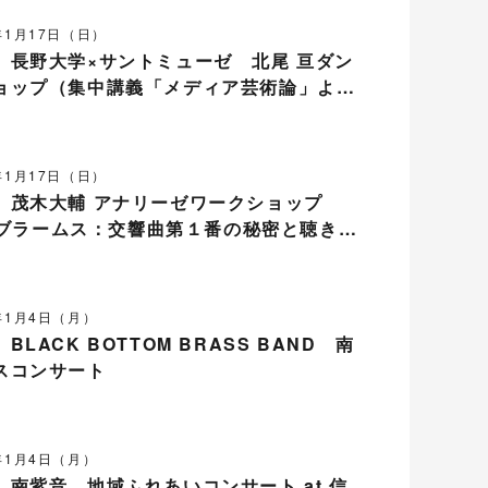
1年1月17日（日）
】長野大学×サントミューゼ 北尾 亘ダン
ョップ（集中講義「メディア芸術論」よ
1年1月17日（日）
】茂木大輔 アナリーゼワークショップ
 『ブラームス：交響曲第１番の秘密と聴きど
1年1月4日（月）
LACK BOTTOM BRASS BAND 南
スコンサート
1年1月4日（月）
南紫音 地域ふれあいコンサート at 信