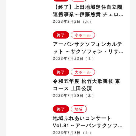
【終了】上田地域定住自立圏
連携事業～伊藤悠貴 チェロ・
コンサート in 長和町
2023年8月2日（水）
終了
小ホール
アーバンサクソフォンカルテ
ット ～サクソフォン・リサイ
タル～
2023年7月22日（土）
終了
大ホール
令和五年度 松竹大歌舞伎 東
コース 上田公演
2023年7月20日（木）
終了
地域
地域ふれあいコンサート
Vol.81～アーバンサクソフォ
ンカルテット～サクソフォ
2023年7月8日（土）