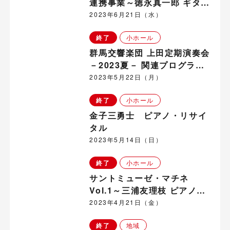
連携事業～徳永真一郎 ギタ
ー・コンサート in 坂城町
2023年6月21日（水）
終了
小ホール
群馬交響楽団 上田定期演奏会
－2023夏－ 関連プログラム
「群響メンバーによる室内楽
2023年5月22日（月）
演奏会」
終了
小ホール
金子三勇士 ピアノ・リサイ
タル
2023年5月14日（日）
終了
小ホール
サントミューゼ・マチネ
Vol.1～三浦友理枝 ピアノ・
コンサート～
2023年4月21日（金）
終了
地域