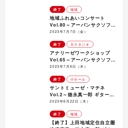
ン・コンサート～ in 中央地
終了
地域
域
地域ふれあいコンサート
Vol.80～アーバンサクソフォ
ンカルテット～サクソフォ
2023年7月7日（金）
ン・コンサート～ in 西部地
終了
大スタジオ
域
アナリーゼワークショップ
Vol.65～アーバンサクソフォ
ンカルテット（サクソフォン
2023年7月6日（木）
四重奏）
終了
小ホール
サントミューゼ・マチネ
Vol.2～徳永真一郎 ギター・
コンサート～
2023年6月22日（木）
終了
地域
【終了】上田地域定住自立圏