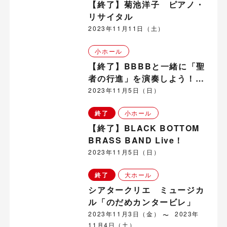
【終了】菊池洋子 ピアノ・
リサイタル
2023年11月11日（土）
小ホール
【終了】BBBBと一緒に「聖
者の行進」を演奏しよう！～
本番直前「聖者の行進」ワー
2023年11月5日（日）
クショップ～
終了
小ホール
【終了】BLACK BOTTOM
BRASS BAND Live！
2023年11月5日（日）
終了
大ホール
シアタークリエ ミュージカ
ル「のだめカンタービレ」
2023年11月3日（金）
2023年
11月4日（土）