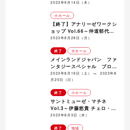
アノ・コンサート～ in 真田
2023年9月14日（木）
地域
小ホール
【終了】アナリーゼワークシ
ョップ Vol.66～仲道郁代
（ピアノ）
2023年8月28日（月）
終了
大ホール
メインランドジャパン ファ
ンタジースペシャル ブロー
ドウェイ ミュージカル『ピー
2023年8月19日（土）
2023年8
月20日（日）
ター・パン』
終了
小ホール
サントミューゼ・マチネ
Vol.3～伊藤悠貴 チェロ・コ
ンサート～
2023年8月3日（木）
終了
地域