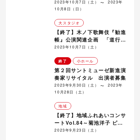
『勧進帳』
2023年10月7日（土）
2023年
10月8日（日）
大スタジオ
【終了】木ノ下歌舞伎『勧進
帳』公演関連企画 「道行」
ワークショップ
2023年10月7日（土）
終了
小ホール
第２回サントミューゼ新進演
奏家リサイタル 出演者募集
2023年9月30日（土）
2023年
10月28日（土）
地域
【終了】地域ふれあいコンサ
ートVol.84～菊池洋子 ピア
ノ・コンサート in 城南地域
2023年9月23日（土）