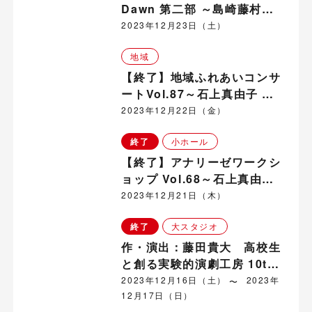
Dawn 第二部 ～島崎藤村
「夜明け前」を巡る旅～」関
2023年12月23日（土）
連企画【第１回 島崎藤村
地域
「夜明け前」の楽しみ方】
【終了】地域ふれあいコンサ
ートVol.87～石上真由子 ヴ
ァイオリン・コンサート～ in
2023年12月22日（金）
塩田地域
終了
小ホール
【終了】アナリーゼワークシ
ョップ Vol.68～石上真由子
（ヴァイオリン）
2023年12月21日（木）
終了
大スタジオ
作・演出：藤田貴大 高校生
と創る実験的演劇工房 10th
『chair 0』
2023年12月16日（土）
2023年
12月17日（日）