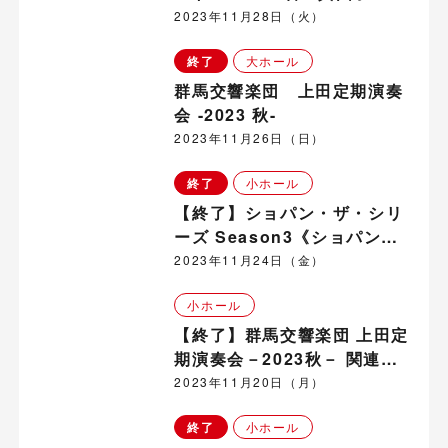
ァイオリン・コンサート～ in
2023年11月28日（火）
武石地域
終了
大ホール
群馬交響楽団 上田定期演奏
会 -2023 秋-
2023年11月26日（日）
終了
小ホール
【終了】ショパン・ザ・シリ
ーズ Season3《ショパンと
楽聖たち》
2023年11月24日（金）
小ホール
【終了】群馬交響楽団 上田定
期演奏会－2023秋－ 関連プ
ログラム 「群響メンバーによ
2023年11月20日（月）
る室内楽演奏会」
終了
小ホール