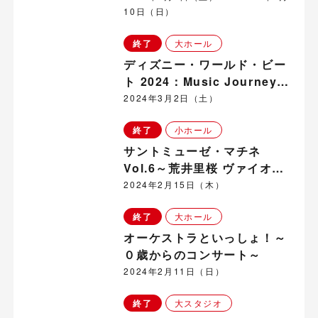
10日（日）
終了
大ホール
ディズニー・ワールド・ビー
ト 2024：Music Journey～
世界の旅へ！
2024年3月2日（土）
終了
小ホール
サントミューゼ・マチネ
Vol.6～荒井里桜 ヴァイオリ
ン・コンサート～
2024年2月15日（木）
終了
大ホール
オーケストラといっしょ！～
０歳からのコンサート～
2024年2月11日（日）
終了
大スタジオ