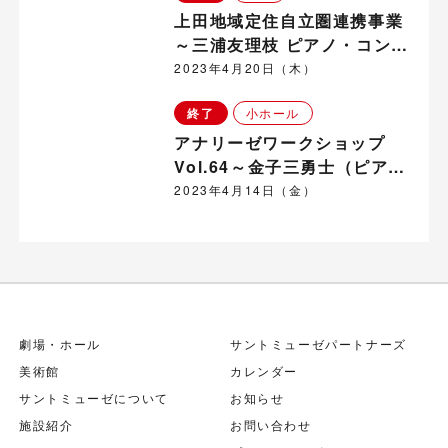
上田地域定住自立圏連携事業
～三浦友理枝 ピアノ・コンサ
ート in 嬬恋村
2023年4月20日（木）
終了
小ホール
アナリーゼワークショップ
Vol.64～金子三勇士（ピア
ノ）
2023年4月14日（金）
劇場・ホール
サントミューゼパートナーズ
美術館
カレンダー
サントミューゼについて
お知らせ
施設紹介
お問い合わせ