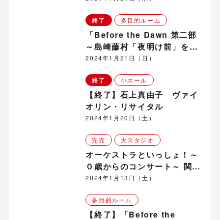
域
終了
多目的ルーム
「Before the Dawn 第二部
～島崎藤村「夜明け前」を巡
る旅～」関連企画【第２回
2024年1月21日（日）
「シモンヌの家」〜パリにお
終了
小ホール
ける鼎と藤村の親交を探
る〜】
【終了】石上真由子 ヴァイ
オリン・リサイタル
2024年1月20日（土）
完売
大スタジオ
オーケストラといっしょ！～
０歳からのコンサート～ 関連
企画 群響メンバーによる「親
2024年1月13日（土）
子で楽しむコンサート」
多目的ルーム
【終了】「Before the