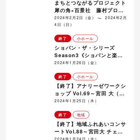
まちとつながるプロジェクト
犀の角×百景社 藤村プロジ
ェクト2021-23 「Before
2024年2月2日（金）
2024年2月
4日（日）
the Dawn 第二部 ～島崎藤
村「夜明け前」を巡る旅～」
終了
小ホール
ショパン・ザ・シリーズ
Season3《ショパンと楽聖
たち》Vol.3 ショパンとシュ
2024年1月26日（金）
ーマン～音楽と文学、そして
終了
小ホール
愛～
【終了】アナリーゼワークシ
ョップ Vol.69～宮田 大（チ
ェロ）
2024年1月25日（木）
終了
地域
【終了】地域ふれあいコンサ
ートVol.88～宮田大 チェ
ロ・リサイタル～ in 丸子地
2024年1月24日（水）