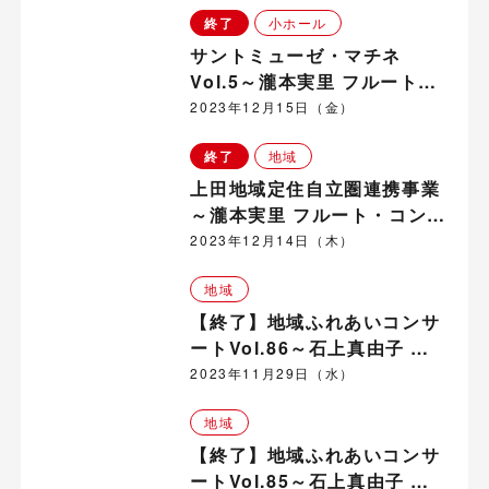
終了
小ホール
サントミューゼ・マチネ
Vol.5～瀧本実里 フルート・
コンサート～
2023年12月15日（金）
終了
地域
上田地域定住自立圏連携事業
～瀧本実里 フルート・コンサ
ート in 立科町
2023年12月14日（木）
地域
【終了】地域ふれあいコンサ
ートVol.86～石上真由子 ヴ
ァイオリン・コンサート～ in
2023年11月29日（水）
神科・豊殿地域
地域
【終了】地域ふれあいコンサ
ートVol.85～石上真由子 ヴ